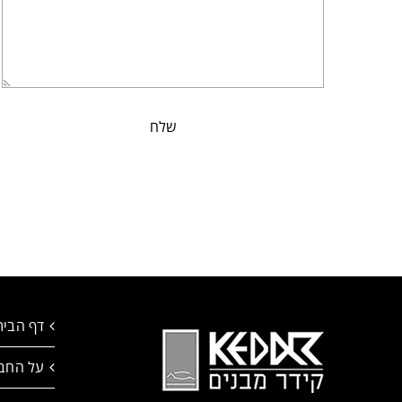
דף הבית
על החב