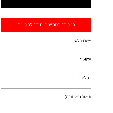
המכירה הסתיימה, תודה לרוכשים!
לקבלת ייעוץ השאירו פרטים:
*שם מלא:
*דוא"ל:
*טלפון:
תיאור (לא חובה):