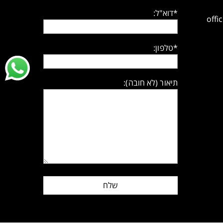
*דוא"ל:
off
*טלפון:
תיאור (לא חובה):