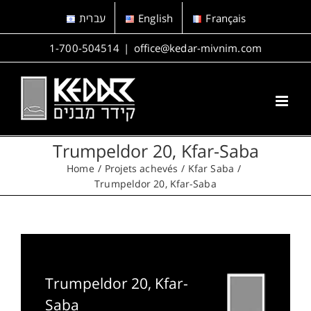
Skip
עברית
English
Français
to
content
1-700-504514
|
office@kedar-mivnim.com
Trumpeldor 20, Kfar-Saba
Home
Projets achevés
Kfar Saba
Trumpeldor 20, Kfar-Saba
Trumpeldor 20, Kfar-
Saba