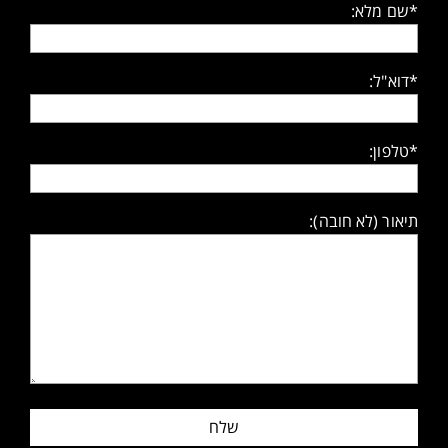
*שם מלא:
*דוא"ל:
*טלפון:
תיאור (לא חובה):