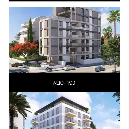
כפר-סבא