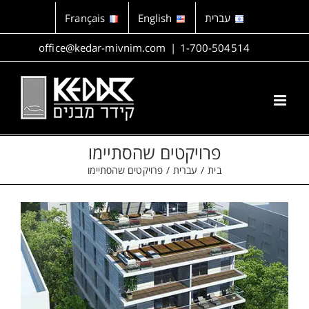
לג
עברית
English
Français
תוכן
office@kedar-mivnim.com
|
1-700-504514
פרויקטים שהסתיימו
בית
עברית
פרויקטים שהסתיימו