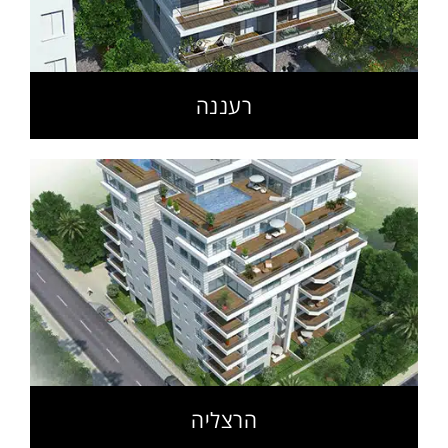
רעננה
הרצליה