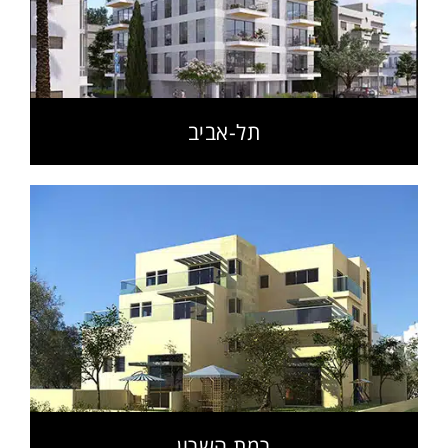
תל-אביב
רמת השרון