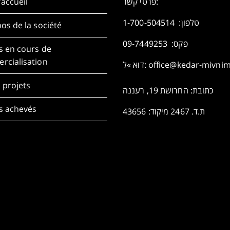
accueil
פרטי קשר:
1-700-504514
טלפון:
os de la société
פקס: 09-7449253
s en cours de
rcialisation
דוא »ל:
office@kedar-mivni
 projets
כתובת: החרושת 19, רעננה
s achevés
ת.ד. 2467 מיקוד: 43656