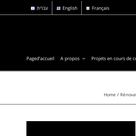
Skip
עברית
English
Français
to
content
Paged’accueil
A propos
Projets en cours de 
Home
Rénovat