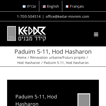
Skip
עברית
English
Français
to
content
1-700-504514
|
office@kedar-mivnim.com
Paduim 5-11, Hod Hasharon
Home
Rénovation urbaine/Futurs projets
Hod Hasharon
Paduim 5-11, Hod Hasharon
Paduim 5-11, Hod
Hasharon