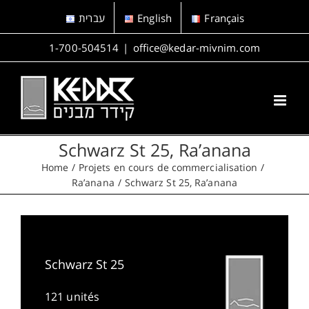
Skip
עברית
English
Français
to
content
1-700-504514
|
office@kedar-mivnim.com
Schwarz St 25, Ra’anana
Home
Projets en cours de commercialisation
Ra’anana
Schwarz St 25, Ra’anana
Schwarz St 25
121 unités