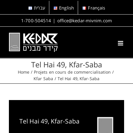
Skip
עברית
English
Français
to
content
1-700-504514
|
office@kedar-mivnim.com
Tel Hai 49, Kfar-Saba
Home
Projets en cours de commercialisation
Kfar Saba
Tel Hai 49, Kfar-Saba
Tel Hai 49, Kfar-Saba