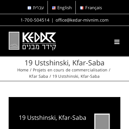
Skip
עברית
English
Français
to
content
1-700-504514
|
office@kedar-mivnim.com
19 Ustshinski, Kfar-Saba
Home
Projets en cours de commercialisation
Kfar Saba
19 Ustshinski, Kfar-Saba
19 Ustshinski, Kfar-Saba