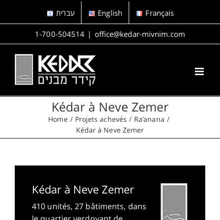
Skip
עברית
English
Français
to
content
1-700-504514
|
office@kedar-mivnim.com
Kédar à Neve Zemer
Home
Projets achevés
Ra’anana
Kédar à Neve Zemer
Kédar à Neve Zemer
410 unités, 27 bâtiments, dans
le quartier verdoyant de