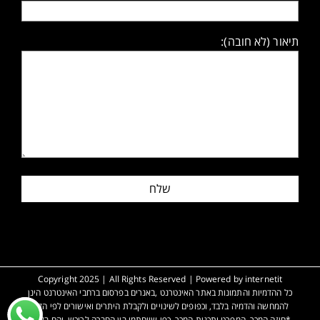
תיאור (לא חובה):
Copyright 2025 | All Rights Reserved | Powered by
internetit
כל ההדמיות והתמונות באתר האינטרנט ,באנרים בפרסום ברחבי האינטרנט הינן
להמחשה והדמיה בלבד, וכפופים לשינויים ולקבלת היתרים ואישורים לפי הדין.
*חוזה המכר, המפרט ותכנית המכר, כפי שייחתמו בין החברה לרוכש, והם בלבד,