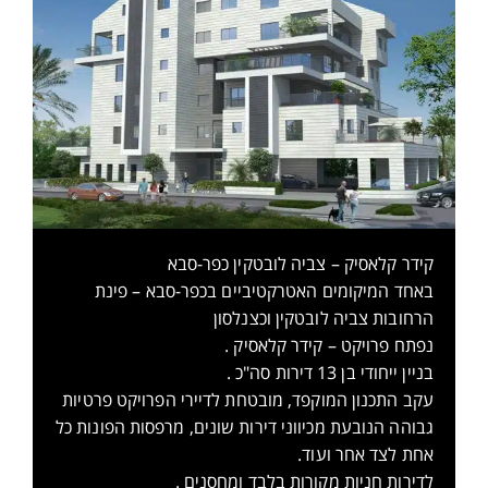
קידר קלאסיק – צביה לובטקין כפר-סבא
באחד המיקומים האטרקטיביים בכפר-סבא – פינת
הרחובות צביה לובטקין וכצנלסון
נפתח פרויקט – קידר קלאסיק .
בניין ייחודי בן 13 דירות סה"כ .
עקב התכנון המוקפד, מובטחת לדיירי הפרויקט פרטיות
גבוהה הנובעת מכיווני דירות שונים, מרפסות הפונות כל
אחת לצד אחר ועוד.
לדירות חניות מקורות בלבד ומחסנים .