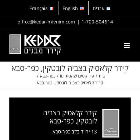
לג
עברית
English
Français
תוכן
office@kedar-mivnim.com
|
1-700-504514
קידר קלאסיק בצביה לובטקין, כפר-סבא
בית
פרויקטים שהסתיימו
כפר-סבא
קידר קלאסיק בצביה לובטקין, כפר-סבא
קידר קלאסיק בצביה
לובטקין, כפר-סבא
13 יח"ד בלב כפר-סבא.