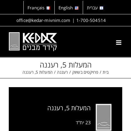
לג
עברית
English
Français
תוכן
office@kedar-mivnim.com
|
1-700-504514
המעלות 5, רעננה
בית
פרויקטים בשיווק
רעננה
המעלות 5, רעננה
המעלות 5, רעננה
23 יח"ד